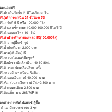
ของแถมฟรี
ฟรี.ประกันภัยชั้น1/1ปี*โตเกียวมารีน
ฟรี.(บริการฉุกเฉิน 24 ชั่วโมง) 5ปี
ฟรี.วารันตี 5 ปี หรือ 100,000 กิโล
ฟรี.ค่าแรงเช็คระยะ 10,000-100,000 กิโล/5 ปี
ฟรี.ส่วนลดอะไหล่ 10-15%
ฟรี.ค่าบำรุงรักษาของเหลว 5ปี(100,000โล)
ฟรี.ผ้ายางปูพื้นเข้ารูป
ฟรี.น้ำมันเติมรถ 2,000 บาท
ฟรี.พรบ(ศรีเมือง)1ปี
ฟรี.กระบะไลเนอร์มิตซูแท้
ฟรี.ฟิลม์เซรามิกส์ลามิน่า 40-60-80%
ฟรี.ล้างรถ+ขัดเคลือบสีรถ1ครั้ง
ฟรี.กรอบป้ายทะเบียน Ralliart
ฟรี.ส่วนลดเงินดาวน์ 40,000 บาท
ฟรี.Vat ส่วนลดเงินดาวน์ 7%=2,800 บาท
ฟรี.ค่าจดทะเบียน 2,800 บาท
ฟรี.ล้อแม็ก+ยาง 265/70R16
เอกสาร-การจัดไฟแนนซ์ ผู้ซื้อ
- สำเนาบัตรประชาชน 3 ชุด