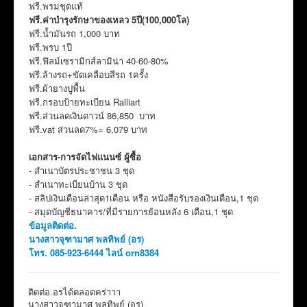
ฟรี.พรมชุดแท้
ฟรี.ค่าบำรุงรักษาของเหลว 5ปี(100,000โล)
ฟรี.น้ำมันรถ 1,000 บาท
ฟรี.พรบ 1ปี
ฟรี.ฟิลม์เซรามิกส์ลามิน่า 40-60-80%
ฟรี.ล้างรถ+ขัดเคลือบสีรถ 1ครั้ง
ฟรี.ผ้ายางปูพื้น
ฟรี.กรอบป้ายทะเบียน Ralliart
ฟรี.ส่วนลดเงินดาวน์ 86,850 บาท
ฟรี.vat ส่วนลด7%= 6,079 บาท
เอกสาร-การจัดไฟแนนซ์ ผู้ซื้อ
- สำเนาบัตรประชาชน 3 ชุด
- สำเนาทะเบียนบ้าน 3 ชุด
- สลิปเงินเดือนล่าสุด1เดือน หรือ หนังสือรับรองเงินเดือน,1 ชุด
- สมุดบัญชีธนาคาร/ที่มีรายการย้อนหลัง 6 เดือน,1 ชุด
ข้อมูลติดต่อ.
นางสาวจุฑามาศ พลทิพย์ (อร)
โทร. 085-923-6444 ไลน์ orn8384
ติดต่อ.อรได้ตลอดคร่าาา
นางสาวจุฑามาศ พลทิพย์ (อร)