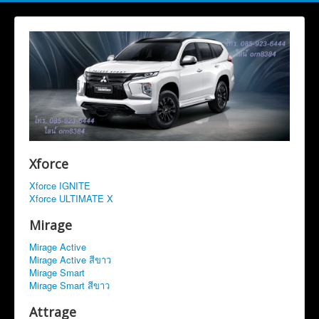
Xforce
Xforce IGNITE
Xforce ULTIMATE X
Mirage
Mirage Active
Mirage Active สีขาว
Mirage Smart
Mirage Smart สีขาว
Attrage