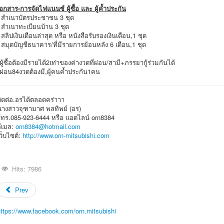
อกสาร-การจัดไฟแนนซ์ ผู้ซื้อ และ ผู้ค้ำประกัน
- สำเนาบัตรประชาชน 3 ชุด
 สำเนาทะเบียนบ้าน 3 ชุด
 สลิปเงินเดือนล่าสุด หรือ หนังสือรับรองเงินเดือน,1 ชุด
 สมุดบัญชีธนาคาร/ที่มีรายการย้อนหลัง 6 เดือน,1 ชุด
ผู้ซื้อต้องมีรายได้2เท่าของค่างวดที่ผ่อน/สามี+ภรรยากู้ร่วมกันได้
*ผ่อน84งวดต้องมี,ผู้คนค้ำประกัน1คน
ติดต่อ.อรได้ตลอดคร่าาา
นางสาวจุฑามาศ พลทิพย์ (อร)
โทร.085-923-6444 หรือ แอดไลน์ orn8384
อีเมล:
orn8384@hotmail.com
ว็บไซต์:
http://www.orn-mitsubishi.com
Hits: 7986
Prev
https://www.facebook.com/orn.mitsubishi