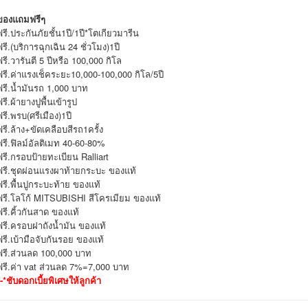
ของแถมฟรีๆ
ฟรี.ประกันภัยชั้น1ปี/1ปี*โตเกียวมารีน
ฟรี.(บริการฉุกเฉิน 24 ชั่วโมง)1ปี
ฟรี.วารันตี 5 ปีหรือ 100,000 กิโล
ฟรี.ค่าแรงเช็คระยะ10,000-100,000 กิโล/5ปี
ฟรี.น้ำมันรถ 1,000 บาท
ฟรี.ผ้ายางปูพื้นเข้ารูป
ฟรี.พรบ(ศรีเมือง)1ปี
ฟรี.ล้าง+ขัดเคลือบสีรถ1ครั้ง
ฟรี.ฟิลม์อัลติเมท 40-60-80%
ฟรี.กรอบป้ายทะเบียน Ralliart
ฟรี.ชุดผ่อนแรงผาท้ายกระบะ ของแท้
ฟรี.พื้นปูกระบะท้าย ของแท้
ฟรี.โลโก้ MITSUBISHI สีโครเมียม ของแท้
ฟรี.คิ้วกันสาด ของแท้
ฟรี.ครอบฝาถังน้ำมัน ของแท้
ฟรี.เบ้ามือจับกันรอย ของแท้
ฟรี.ส่วนลด 100,000 บาท
ฟรี.ค่า vat ส่วนลด 7%=7,000 บาท
*-*ชับดอกเบี้ยพิเศษให้ลูกค้า