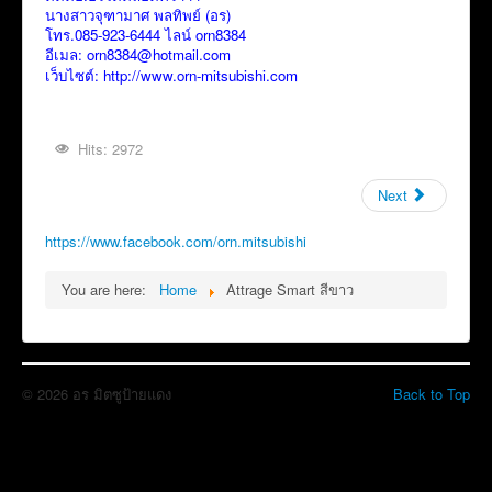
นางสาวจุฑามาศ พลทิพย์ (อร)
โทร.085-923-6444 ไลน์ orn8384
อีเมล:
orn8384@hotmail.com
เว็บไซต์:
http://www.orn-mitsubishi.com
Hits: 2972
Next
https://www.facebook.com/orn.mitsubishi
You are here:
Home
Attrage Smart สีขาว
© 2026 อร มิตซูป้ายแดง
Back to Top