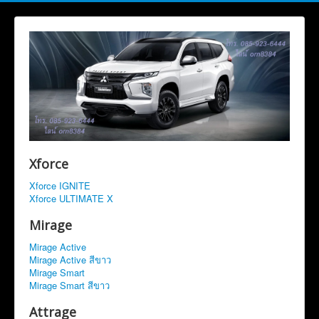
Xforce
Xforce IGNITE
Xforce ULTIMATE X
Mirage
Mirage Active
Mirage Active สีขาว
Mirage Smart
Mirage Smart สีขาว
Attrage