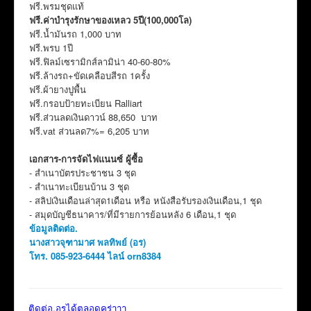
ฟรี.พรมชุดแท้
ฟรี.ค่าบำรุงรักษาของเหลว 5ปี(100,000โล)
ฟรี.น้ำมันรถ 1,000 บาท
ฟรี.พรบ 1ปี
ฟรี.ฟิลม์เซรามิกส์ลามิน่า 40-60-80%
ฟรี.ล้างรถ+ขัดเคลือบสีรถ 1ครั้ง
ฟรี.ผ้ายางปูพื้น
ฟรี.กรอบป้ายทะเบียน Ralliart
ฟรี.ส่วนลดเงินดาวน์ 88,650 บาท
ฟรี.vat ส่วนลด7%= 6,205 บาท
เอกสาร-การจัดไฟแนนซ์ ผู้ซื้อ
- สำเนาบัตรประชาชน 3 ชุด
- สำเนาทะเบียนบ้าน 3 ชุด
- สลิปเงินเดือนล่าสุด1เดือน หรือ หนังสือรับรองเงินเดือน,1 ชุด
- สมุดบัญชีธนาคาร/ที่มีรายการย้อนหลัง 6 เดือน,1 ชุด
ข้อมูลติดต่อ.
นางสาวจุฑามาศ พลทิพย์ (อร)
โทร. 085-923-6444 ไลน์ orn8384
ติดต่อ.อรได้ตลอดคร่าาา